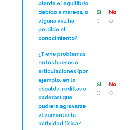
pierde el equilibrio
debido a mareos, o
Sí
No
alguna vez ha
perdido el
conocimiento?
¿Tiene problemas
en los huesos o
articulaciones (por
ejemplo, en la
Sí
No
espalda, rodillas o
caderas) que
pudiera agravarse
al aumentar la
actividad física?