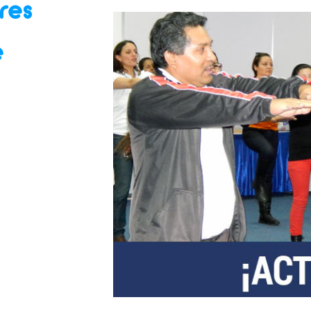
res
e