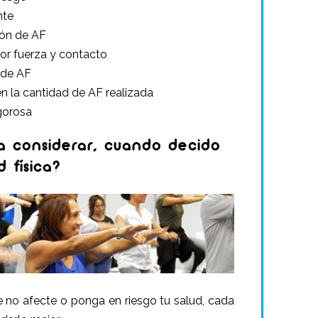
nte
ión de AF
r fuerza y contacto
 de AF
n la cantidad de AF realizada
gorosa
 a considerar, cuando decido
 física?
 no afecte o ponga en riesgo tu salud, cada