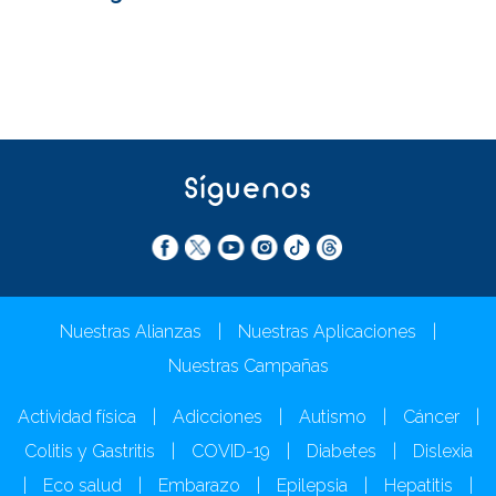
Síguenos
Nuestras Alianzas
|
Nuestras Aplicaciones
|
Nuestras Campañas
Actividad física
|
Adicciones
|
Autismo
|
Cáncer
|
Colitis y Gastritis
|
COVID-19
|
Diabetes
|
Dislexia
|
Eco salud
|
Embarazo
|
Epilepsia
|
Hepatitis
|