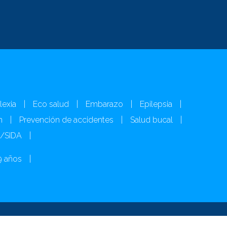
lexia
|
Eco salud
|
Embarazo
|
Epilepsia
|
n
|
Prevención de accidentes
|
Salud bucal
|
H/SIDA
|
9 años
|