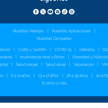
Nuestras Alianzas
|
Nuestras Aplicaciones
|
Nuestras Campañas
áncer
|
Colitis y Gastritis
|
COVID-19
|
Diabetes
|
Dis
Cerebral
|
Insuficiencia renal y Riñón
|
Obesidad y Nutrició
ental
|
Salud sexual
|
Salud visual
|
Vacunación
|
VI
os
|
6 a 12 años
|
13 a 17 años
|
18 a 39 años
|
40 a 6
70 años y más