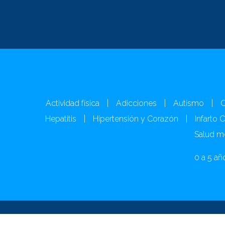
Actividad física
|
Adicciones
|
Autismo
|
C
Hepatitis
|
Hipertensión y Corazón
|
Infarto 
Salud m
0 a 5 añ