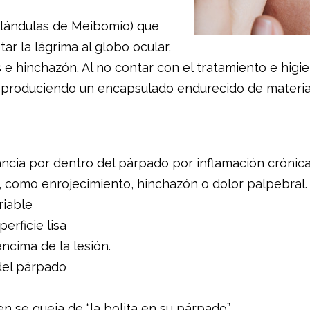
(glándulas de Meibomio) que
ar la lágrima al globo ocular,
 e hinchazón. Al no contar con el tratamiento e higi
os, produciendo un encapsulado endurecido de material
ncia por dentro del párpado por inflamación crónica
, como enrojecimiento, hinchazón o dolor palpebral.
riable
rficie lisa
ncima de la lesión.
del párpado
en se queja de “la bolita en su párpado”