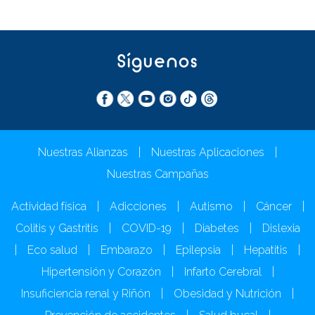
Síguenos
Nuestras Alianzas
|
Nuestras Aplicaciones
|
Nuestras Campañas
Actividad física
|
Adicciones
|
Autismo
|
Cáncer
|
Colitis y Gastritis
|
COVID-19
|
Diabetes
|
Dislexia
|
Eco salud
|
Embarazo
|
Epilepsia
|
Hepatitis
|
Hipertensión y Corazón
|
Infarto Cerebral
|
Insuficiencia renal y Riñón
|
Obesidad y Nutrición
|