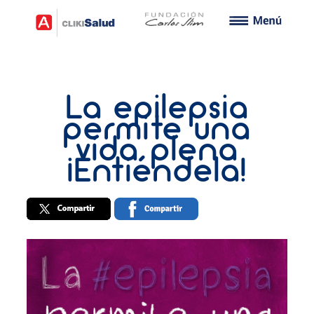
La epilepsia
permite una
vida plena
¡Entiéndela!