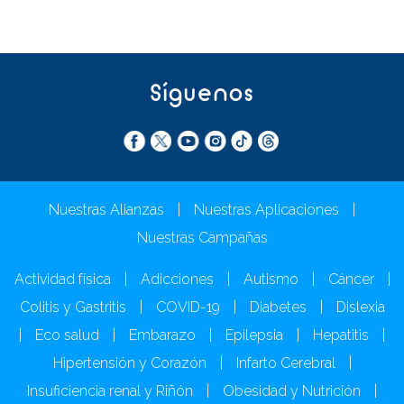
Síguenos
Nuestras Alianzas
|
Nuestras Aplicaciones
|
Nuestras Campañas
Actividad física
|
Adicciones
|
Autismo
|
Cáncer
|
Colitis y Gastritis
|
COVID-19
|
Diabetes
|
Dislexia
|
Eco salud
|
Embarazo
|
Epilepsia
|
Hepatitis
|
Hipertensión y Corazón
|
Infarto Cerebral
|
Insuficiencia renal y Riñón
|
Obesidad y Nutrición
|