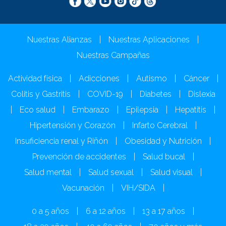
Nuestras Alianzas
|
Nuestras Aplicaciones
|
Nuestras Campañas
Actividad física
|
Adicciones
|
Autismo
|
Cáncer
|
Colitis y Gastritis
|
COVID-19
|
Diabetes
|
Dislexia
|
Eco salud
|
Embarazo
|
Epilepsia
|
Hepatitis
|
Hipertensión y Corazón
|
Infarto Cerebral
|
Insuficiencia renal y Riñón
|
Obesidad y Nutrición
|
Prevención de accidentes
|
Salud bucal
|
Salud mental
|
Salud sexual
|
Salud visual
|
Vacunación
|
VIH/SIDA
|
0 a 5 años
|
6 a 12 años
|
13 a 17 años
|