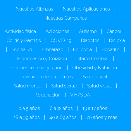
Nuestras Alianzas
|
Nuestras Aplicaciones
|
Nuestras Campañas
Actividad física
|
Adicciones
|
Autismo
|
Cáncer
|
Colitis y Gastritis
|
COVID-19
|
Diabetes
|
Dislexia
|
Eco salud
|
Embarazo
|
Epilepsia
|
Hepatitis
|
Hipertensión y Corazón
|
Infarto Cerebral
|
Insuficiencia renal y Riñón
|
Obesidad y Nutrición
|
Prevención de accidentes
|
Salud bucal
|
Salud mental
|
Salud sexual
|
Salud visual
|
Vacunación
|
VIH/SIDA
|
0 a 5 años
|
6 a 12 años
|
13 a 17 años
|
18 a 39 años
|
40 a 69 años
|
70 años y más