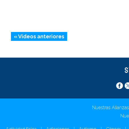
« Videos anteriores
S
Nuestras Alianzas
Nue