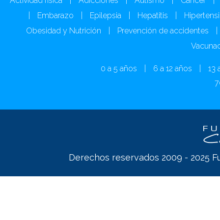
Actividad física
|
Adicciones
|
Autismo
|
Cáncer
|
|
Embarazo
|
Epilepsia
|
Hepatitis
|
Hipertens
Obesidad y Nutrición
|
Prevención de accidentes
|
Vacunac
0 a 5 años
|
6 a 12 años
|
13 
7
Derechos reservados 2009 - 2025 Fu